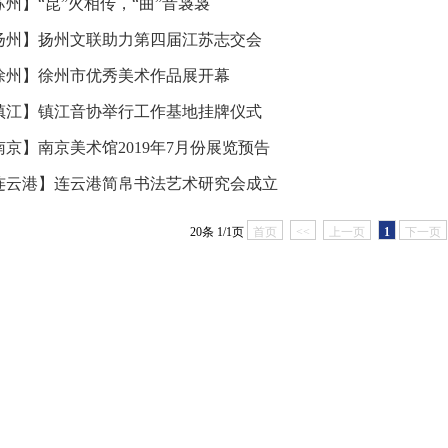
苏州】“昆”火相传，“曲”音袅袅
扬州】扬州文联助力第四届江苏志交会
徐州】徐州市优秀美术作品展开幕
镇江】镇江音协举行工作基地挂牌仪式
南京】南京美术馆2019年7月份展览预告
连云港】连云港简帛书法艺术研究会成立
20条 1/1页
首页
<<
上一页
1
下一页