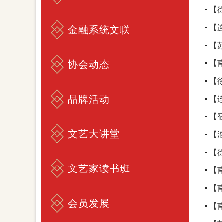
【
【
金融系统文联
【
协会动态
【
【
品牌活动
【
【
文艺大讲堂
【
【
文艺家读书班
【
【
会员发展
【