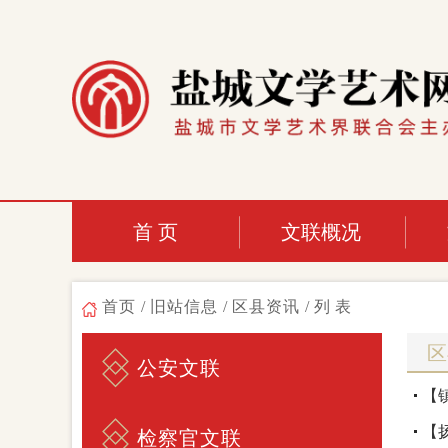
首 页
文联概况
首页
/
旧站信息
/
区县资讯
/列表
区
公安文联
【
【
检察官文联