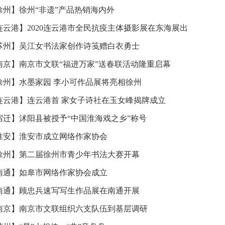
徐州】徐州“非遗”产品热销海内外
连云港】2020连云港市全民抗疫主体摄影展在东海展出
苏州】吴江女书法家创作诗笺赠白衣勇士
南京】南京市文联“福进万家”送春联活动隆重启幕
徐州】水墨家园 李小可作品展将亮相徐州
连云港】连云港首 家女子诗社在玉女峰揭牌成立
宿迁】沭阳县被授予“中国淮海戏之乡”称号
淮安】淮安市成立网络作家协会
徐州】第二届徐州市青少年书法大赛开幕
南通】如皋市网络作家协会成立
南通】顾忠兵速写写生作品展在南通开展
南京】南京市文联组织六支队伍到基层调研