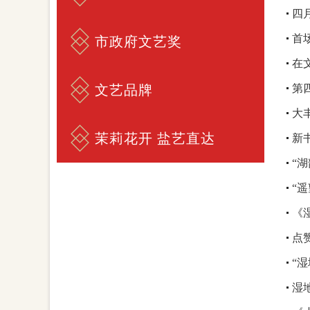
四
首
市政府文艺奖
在
文艺品牌
第
大
茉莉花开 盐艺直达
新
“
“
《
点
“
湿