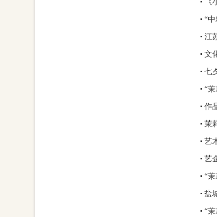
《
“
江
文
七
“
作
茉
艺
艺
“
盐
“