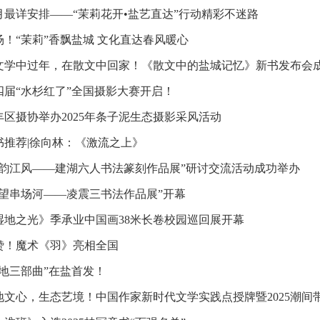
月最详安排——“茉莉花开•盐艺直达”行动精彩不迷路
场！“茉莉”香飘盐城 文化直达春风暖心
文学中过年，在散文中回家！《散文中的盐城记忆》新书发布会
四届“水杉红了”全国摄影大赛开启！
丰区摄协举办2025年条子泥生态摄影采风活动
书推荐|徐向林：《激流之上》
湖韵江风——建湖六人书法篆刻作品展”研讨交流活动成功举办
遥望串场河——凌震三书法作品展”开幕
湿地之光》季承业中国画38米长卷校园巡回展开幕
赞！魔术《羽》亮相全国
湿地三部曲”在盐首发！
地文心，生态艺境！中国作家新时代文学实践点授牌暨2025潮间