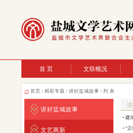
首 页
文联概况
首页
/
精彩专题
/
讲好盐城故事
/列表
讲
讲好盐城故事
建
“
文艺两新